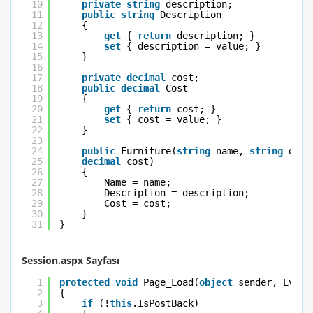
10
private
string
description;
11
public
string
Description
12
{
13
get
{ 
return
description; }
14
set
{ description = value; }
15
}
16
17
private
decimal
cost;
18
public
decimal
Cost
19
{
20
get
{ 
return
cost; }
21
set
{ cost = value; }
22
}
23
24
public
Furniture(
string
name, 
string
desc
25
decimal
cost)
26
{
27
Name = name;
28
Description = description;
29
Cost = cost;
30
}
31
}
Session.aspx Sayfası
1
protected
void
Page_Load(
object
sender, Event
2
{
3
if
(!
this
.IsPostBack)