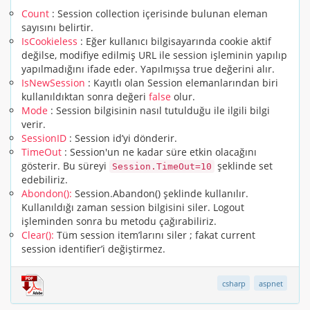
Count
: Session collection içerisinde bulunan eleman
sayısını belirtir.
IsCookieless
: Eğer kullanıcı bilgisayarında cookie aktif
değilse, modifiye edilmiş URL ile session işleminin yapılıp
yapılmadığını ifade eder. Yapılmışsa true değerini alır.
IsNewSession
: Kayıtlı olan Session elemanlarından biri
kullanıldıktan sonra değeri
false
olur.
Mode
: Session bilgisinin nasıl tutulduğu ile ilgili bilgi
verir.
SessionID
: Session id’yi dönderir.
TimeOut
: Session'un ne kadar süre etkin olacağını
gösterir. Bu süreyi
şeklinde set
Session.TimeOut=10
edebiliriz.
Abondon():
Session.Abandon()
şeklinde kullanılır.
Kullanıldığı zaman session bilgisini siler. Logout
işleminden sonra bu metodu çağırabiliriz.
Clear():
Tüm session item’larını siler ; fakat current
session identifier’i değiştirmez.
csharp
aspnet