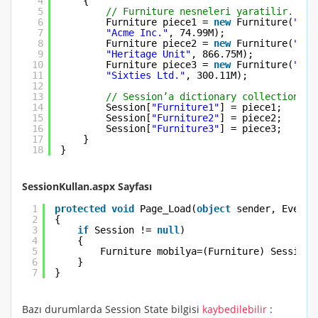
4
{
5
// Furniture nesneleri yaratilir.
6
Furniture piece1 = 
new
Furniture(
"Eco
7
"Acme Inc."
, 74.99M);
8
Furniture piece2 = 
new
Furniture(
"Pio
9
"Heritage Unit"
, 866.75M);
10
Furniture piece3 = 
new
Furniture(
"Ret
11
"Sixties Ltd."
, 300.11M);
12
13
// Session’a dictionary collection ma
14
Session[
"Furniture1"
] = piece1;
15
Session[
"Furniture2"
] = piece2;
16
Session[
"Furniture3"
] = piece3;
17
}
18
}
SessionKullan.aspx Sayfası
1
protected
void
Page_Load(
object
sender, EventA
2
{
3
if
Session != 
null
)
4
{
5
Furniture mobilya=(Furniture) Session[
6
}
7
}
Bazı durumlarda
Session
State
bilgisi
kaybedilebilir
: