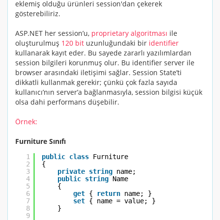
eklemiş olduğu ürünleri session'dan çekerek
gösterebiliriz.
ASP.NET her session’u,
proprietary
algoritması
ile
oluşturulmuş
120
bit
uzunluğundaki bir
identifier
kullanarak kayıt eder. Bu sayede zararlı yazılımlardan
session bilgileri korunmuş olur. Bu identifier server ile
browser arasındaki iletişimi sağlar.
Session
State’ti
dikkatli kullanmak gerekir; çünkü çok fazla sayıda
kullanıcı’nın server’a bağlanmasıyla, session bilgisi küçük
olsa dahi performans düşebilir.
Örnek:
Furniture Sınıfı
1
public
class
Furniture
2
{
3
private
string
name;
4
public
string
Name
5
{
6
get
{ 
return
name; }
7
set
{ name = value; }
8
}
9