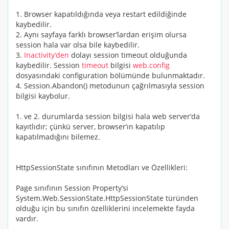
1. Browser kapatıldığında veya restart edildiğinde
kaybedilir.
2. Aynı sayfaya farklı browser’lardan erişim olursa
session hala var olsa bile kaybedilir.
3.
Inactivity’den
dolayı session timeout olduğunda
kaybedilir.
Session
timeout
bilgisi
web.config
dosyasındaki configuration bölümünde bulunmaktadır.
4.
Session.Abandon()
metodunun çağrılmasıyla session
bilgisi kaybolur.
1. ve 2. durumlarda session bilgisi hala web server’da
kayıtlıdır; çünkü server, browser’ın kapatılıp
kapatılmadığını bilemez.
HttpSessionState sınıfının Metodları ve Özellikleri:
Page
sınıfının
Session
Property’si
System.Web.SessionState.HttpSessionState
türünden
olduğu için bu sınıfın özelliklerini incelemekte fayda
vardır.