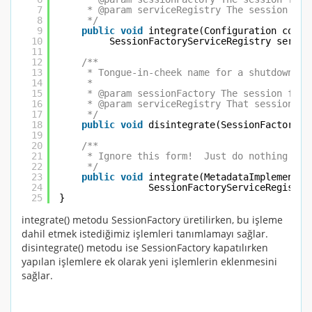
7
* @param serviceRegistry The session fac
8
*/
9
public
void
integrate(Configuration confi
10
SessionFactoryServiceRegistry servic
11
12
/**
13
* Tongue-in-cheek name for a shutdown ca
14
*
15
* @param sessionFactory The session fact
16
* @param serviceRegistry That session fa
17
*/
18
public
void
disintegrate(SessionFactoryIm
19
20
/** 
21
* Ignore this form!  Just do nothing in 
22
*/
23
public
void
integrate(MetadataImplementor
24
SessionFactoryServiceRegistry
25
}
integrate()
metodu
SessionFactory
üretilirken, bu işleme
dahil etmek istediğimiz işlemleri tanımlamayı sağlar.
disintegrate()
metodu ise
SessionFactory
kapatılırken
yapılan işlemlere ek olarak yeni işlemlerin eklenmesini
sağlar.