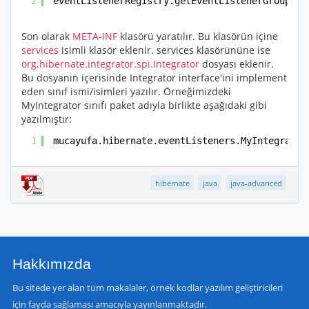
2
eventListenerRegistry.getEventListenerGroup(Ev
Son olarak
META-INF
klasörü yaratılır. Bu klasörün içine
services
isimli klasör eklenir. services klasörününe ise
org.hibernate.integrator.spi.Integrator
dosyası eklenir.
Bu dosyanın içerisinde
Integrator
interface'ini implement
eden sınıf ismi/isimleri yazılır. Örneğimizdeki
MyIntegrator
sınıfı paket adıyla birlikte aşağıdaki gibi
yazılmıştır:
1
mucayufa.hibernate.eventListeners.MyIntegrator
hibernate
java
java-advanced
Hakkımızda
Bu sitede yer alan tüm makalaler, örnek kodlar yazılım geliştiricileri
için fayda sağlaması amacıyla yayınlanmaktadır.