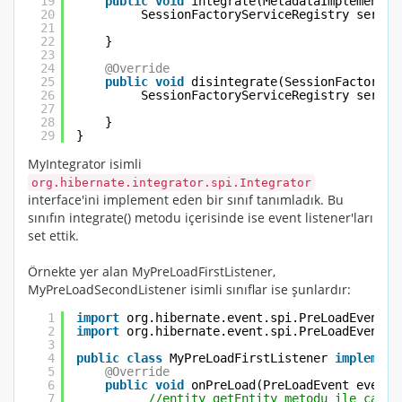
19
public
void
integrate(MetadataImplementor
20
SessionFactoryServiceRegistry servic
21
22
}
23
24
@Override
25
public
void
disintegrate(SessionFactoryIm
26
SessionFactoryServiceRegistry servic
27
28
}
29
}
MyIntegrator
isimli
org.hibernate.integrator.spi.Integrator
interface'ini implement eden bir sınıf tanımladık. Bu
sınıfın
integrate()
metodu içerisinde ise event listener'ları
set ettik.
Örnekte yer alan
MyPreLoadFirstListener,
MyPreLoadSecondListener
isimli sınıflar ise şunlardır:
1
import
org.hibernate.event.spi.PreLoadEvent;
2
import
org.hibernate.event.spi.PreLoadEventLi
3
4
public
class
MyPreLoadFirstListener 
implement
5
@Override
6
public
void
onPreLoad(PreLoadEvent event)
7
//entity getEntity metodu ile cagri