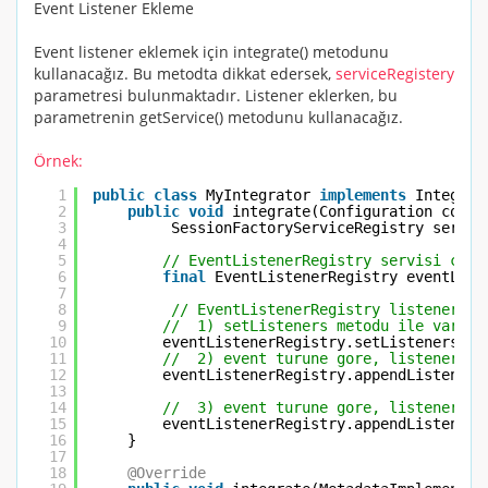
Event Listener Ekleme
Event listener eklemek için
integrate()
metodunu
kullanacağız. Bu metodta dikkat edersek,
serviceRegistery
parametresi bulunmaktadır. Listener eklerken, bu
parametrenin
getService()
metodunu kullanacağız.
Örnek:
1
public
class
MyIntegrator 
implements
Integrat
2
public
void
integrate(Configuration confi
3
SessionFactoryServiceRegistry servic
4
5
// EventListenerRegistry servisi cagr
6
final
EventListenerRegistry eventList
7
8
// EventListenerRegistry listener ek
9
//  1) setListeners metodu ile var ol
10
eventListenerRegistry.setListeners( E
11
//  2) event turune gore, listener zi
12
eventListenerRegistry.appendListeners
13
14
//  3) event turune gore, listener zi
15
eventListenerRegistry.appendListeners
16
}
17
18
@Override