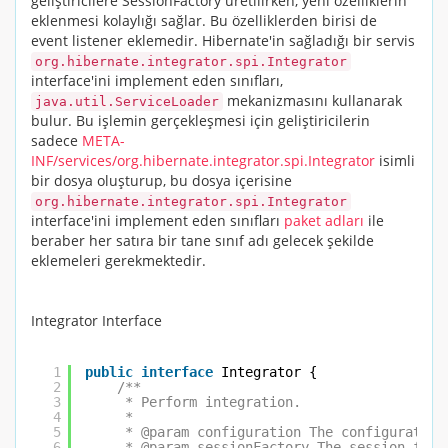
geliştiricilere
SessionFactory
üretilirken, yeni özelliklerin
eklenmesi kolaylığı sağlar. Bu özelliklerden birisi de
event listener eklemedir. Hibernate'in sağladığı bir servis
org.hibernate.integrator.spi.Integrator
interface'ini implement eden sınıfları,
mekanizmasını kullanarak
java.util.ServiceLoader
bulur. Bu işlemin gerçekleşmesi için geliştiricilerin
sadece
META-
INF/services/org.hibernate.integrator.spi.Integrator
isimli
bir dosya oluşturup, bu dosya içerisine
org.hibernate.integrator.spi.Integrator
interface'ini implement eden sınıfları
paket adları
ile
beraber her satıra bir tane sınıf adı gelecek şekilde
eklemeleri gerekmektedir.
Integrator Interface
1
public
interface
Integrator {
2
/**
3
* Perform integration.
4
*
5
* @param configuration The configuration
6
* @param sessionFactory The session fact