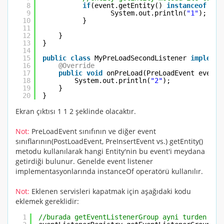
8
if
(event.getEntity() 
instanceof
Adm
9
System.out.println(
"1"
);
10
}
11
12
}
13
}
14
15
public
class
MyPreLoadSecondListener 
implemen
16
@Override
17
public
void
onPreLoad(PreLoadEvent event)
18
System.out.println(
"2"
);
19
}
20
}
Ekran çıktısı 1 1 2 şeklinde olacaktır.
Not:
PreLoadEvent sınıfının ve diğer event
sınıflarının(PostLoadEvent, PreInsertEvent vs.)
getEntity()
metodu kullanılarak hangi Entity'nin bu event'i meydana
getirdiği bulunur. Genelde event listener
implementasyonlarında
instanceOf
operatörü kullanılır.
Not:
Eklenen servisleri kapatmak için aşağıdaki kodu
eklemek gereklidir:
1
//burada getEventListenerGroup ayni turden ola