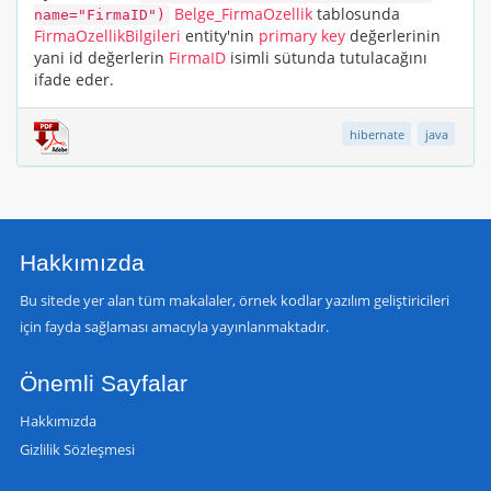
Belge_FirmaOzellik
tablosunda
name="FirmaID")
FirmaOzellikBilgileri
entity'nin
primary key
değerlerinin
yani id değerlerin
FirmaID
isimli sütunda tutulacağını
ifade eder.
hibernate
java
Hakkımızda
Bu sitede yer alan tüm makalaler, örnek kodlar yazılım geliştiricileri
için fayda sağlaması amacıyla yayınlanmaktadır.
Önemli Sayfalar
Hakkımızda
Gizlilik Sözleşmesi