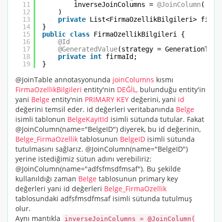
11
inverseJoinColumns = 
@JoinColumn
( nam
12
)
13
private
List<FirmaOzellikBilgileri> firma
14
}
15
public
class
FirmaOzellikBilgileri {
16
@Id
17
@GeneratedValue
(strategy = GenerationType
18
private
int
firmaId;
19
}
@JoinTable
annotasyonunda
joinColumns
kısmı
FirmaOzellikBilgileri
entity'nin
DEĞİL,
bulunduğu entity'in
yani
Belge
entity'nin
PRIMARY KEY
değerini, yani
id
değerini temsil eder. id değerleri veritabanında
Belge
isimli tablonun
BelgeKayitId
isimli sütunda tutular. Fakat
@JoinColumn(name="BelgeID")
diyerek, bu id değerinin,
Belge_FirmaOzellik
tablosunun
BelgeID
isimli sütunda
tutulmasını sağlarız.
@JoinColumn(name="BelgeID")
yerine istediğimiz sütun adını verebiliriz:
@JoinColumn(name="adfsfmsdfmsaf").
Bu şekilde
kullanıldığı zaman
Belge
tablosunun primary key
değerleri yani id değerleri
Belge_FirmaOzellik
tablosundaki adfsfmsdfmsaf isimli sütunda tutulmuş
olur.
Aynı mantıkla
inverseJoinColumns =
@JoinColumn(