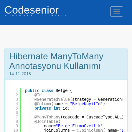
Codesenior
Naviga
SOFTWARE TUTORIALS
Hibernate ManyToMany
Annotasyonu Kullanımı
14-11-2015
1
public
class
Belge {
2
@Id
3
@GeneratedValue
(strategy = GenerationType
4
@Column
(name = 
"BelgeKayitId"
)
5
private
int
id;
6
7
@ManyToMany
(cascade = CascadeType.ALL)
8
@JoinTable
(
9
name=
"Belge_FirmaOzellik"
,
10
joinColumns = 
@JoinColumn
( name=
"Belg