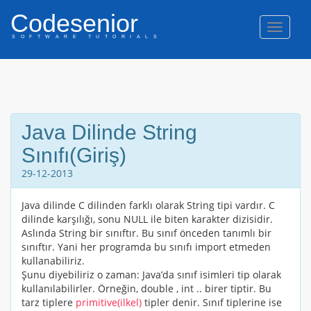
Codesenior
Naviga
SOFTWARE TUTORIALS
Java Dilinde String
Sınıfı(Giriş)
29-12-2013
Java dilinde C dilinden farklı olarak String tipi vardır. C
dilinde karşılığı, sonu
NULL
ile biten karakter dizisidir.
Aslında String bir sınıftır. Bu sınıf önceden tanımlı bir
sınıftır. Yani her programda bu sınıfı
import
etmeden
kullanabiliriz.
Şunu diyebiliriz o zaman: Java’da sınıf isimleri tip olarak
kullanılabilirler. Örneğin,
double
,
int
.. birer tiptir. Bu
tarz tiplere
primitive(ilkel)
tipler denir. Sınıf tiplerine ise