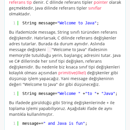
referans
tip
denir. C dilinde referans tipler
pointer
olarak
geçmektedir, Java dilinde referans tipler
sınıflar
olmaktadır.
1
String message=
"Welcome to Java"
;
Bu ifademizde message, String sınıfı türünden referans
değişkendir. Hatırlarsak,
C
dilinde referans değişkenler
adres tutarlar. Burada da durum aynıdır. Aslında
message değişkeni
"Welcome to Java"
ifadesinin
memory’de tutulduğu yerin, başlangıç adresini tutar. Java
ve C# dillerinde her sınıf tipi değişken, referans
değişkenidir. Bu nedenle biz kısaca sınıf tipi değişkenleri
kolaylık olması açısından
primitive(ilkel)
değişkenler gibi
düşünüp işlem yapacağız. Yani
message
değişkeninin
değeri
"Welcome to Java"
dır gibi düşüneceğiz.
1
String message=
"Welcome "
+
"to "
+ 
"Java"
;
Bu ifadede görüldüğü gibi String değişkenlerinde + ile
toplama işlemi yapabiliyoruz. Aşağıdaki ifade de aynı
mantıkla kullanılmıştır.
1
message+=
" and Java is fun"
;