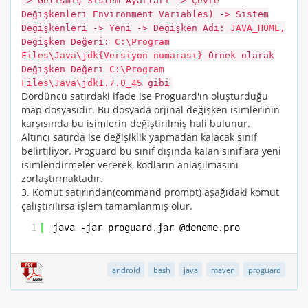
-> Gelişmiş Sistem Ayarları -> Çevre
Değişkenleri Environment Variables) -> Sistem
Değişkenleri -> Yeni -> Değişken Adı:
JAVA_HOME,
Değişken Değeri:
C:\Program
Files\Java\jdk{Versiyon numarası}
Örnek olarak
Değişken Değeri
C:\Program
Files\Java\jdk1.7.0_45
gibi
Dördüncü satırdaki ifade ise Proguard'ın oluşturduğu
map
dosyasıdır. Bu dosyada orjinal değişken isimlerinin
karşısında bu isimlerin değiştirilmiş hali bulunur.
Altıncı satırda ise değişiklik yapmadan kalacak sınıf
belirtiliyor. Proguard bu sınıf dışında kalan sınıflara yeni
isimlendirmeler vererek, kodların anlaşılmasını
zorlaştırmaktadır.
3. Komut satırından(command prompt) aşağıdaki komut
çalıştırılırsa işlem tamamlanmış olur.
1
java -jar proguard.jar @deneme.pro
android
bash
java
maven
proguard