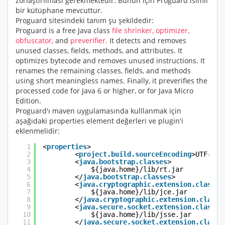
zorlaştırılması gerekmektedir. Bunun için Proguard isimli
bir kütüphane mevcuttur.
Proguard sitesindeki tanım şu şekildedir:
Proguard is a free Java
class
file shrinker,
optimizer,
obfuscator,
and
preverifier.
It detects and removes
unused
classes
, fields, methods, and attributes. It
optimizes bytecode and removes unused instructions. It
renames the remaining
classes
, fields, and methods
using
short
meaningless names. Finally, it preverifies the
processed code for Java 6 or higher, or for Java Micro
Edition.
Proguard'ı maven uygulamasında kulllanmak için
aşağıdaki properties element değerleri ve plugin'i
eklenmelidir:
1
<
properties
>
2
<
project.build.sourceEncoding
>UTF-8</
3
<
java.bootstrap.classes
>
4
${java.home}/lib/rt.jar
5
</
java.bootstrap.classes
>
6
<
java.cryptographic.extension.classes
7
${java.home}/lib/jce.jar
8
</
java.cryptographic.extension.classe
9
<
java.secure.socket.extension.classes
10
${java.home}/lib/jsse.jar
11
</
java.secure.socket.extension.classe