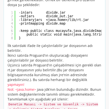
dosya şu şekildedir:
1
-injars       divide.jar
2
-outjars      divide_out.jar
3
-libraryjars  <java.home>
/lib/rt
.jar
4
-printmapping divide.map
5
6
-keep public class mucayufa.java.divideImage.M
7
public static void main(java.lang.String[]
8
}
İlk satırdaki ifade ile çalıştırılabilir jar dosyasının adı
belirtilir.
İkinci satırda Proguard'ın oluşturacağı dosya(yeni
çalıştırılabilir jar dosyası) belirtilir.
Üçüncü satırda Proguard'ın çalışabilmesi için gerekli olan
rt.jar dosyasının yolu belirtilir.(Bu jar dosyasını
bilgisayarınızda kurulmuş olan jre'nin adresinde
görebilirsiniz.). Bu satırda herhangi bir değişiklik
yapmayın!
Not:
<java.home>
java jdk'nın bulunduğu dizindir. Bunun
sistem değişkenlerinde tanımlı olması gerekmektedir.
Tanımlamak için aşağıdaki yol izlenir:
Denetim Masası -> Sistem ve Güvenlik -> Sistem