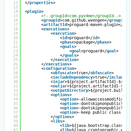
12
</
properties
>
13
14
<
plugin
>
15
<!--groupId>com.pyx4me</groupId-->
16
<
groupId
>com.github.wvengen</
groupId
>
17
<
artifactId
>proguard-maven-plugin</
art
18
<
executions
>
19
<
execution
>
20
<
id
>proguard</
id
>
21
<
phase
>package</
phase
>
22
<
goals
>
23
<
goal
>proguard</
goal
>
24
</
goals
>
25
</
execution
>
26
</
executions
>
27
<
configuration
>
28
<
obfuscate
>true</
obfuscate
>
29
<
includeDependency
>true</
includeDe
30
<
injar
>${project.artifactId}-${pro
31
<
outjar
>${project.artifactId}-${pr
32
<
outputDirectory
>${project.build.d
33
<
options
>
34
<
option
>-allowaccessmodificati
35
<
option
>-dontskipnonpubliclibr
36
<
option
>-dontskipnonpubliclibr
37
<
option
>-keep public class * {
38
</
options
>
39
<
libs
>
40
<
lib
>${java.bootstrap.classes}
41
<
lib
>${java.cryptographic.exte