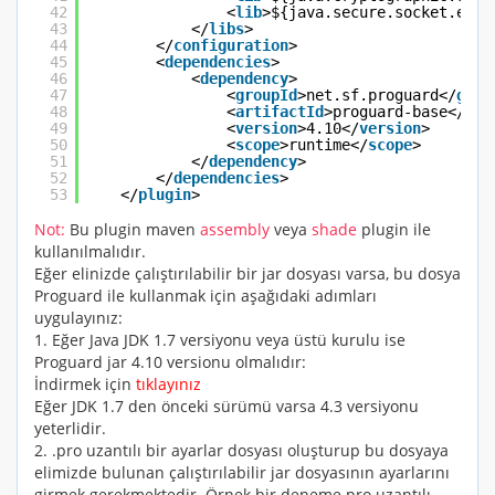
42
<
lib
>${java.secure.socket.exte
43
</
libs
>
44
</
configuration
>
45
<
dependencies
>
46
<
dependency
>
47
<
groupId
>net.sf.proguard</
grou
48
<
artifactId
>proguard-base</
art
49
<
version
>4.10</
version
>
50
<
scope
>runtime</
scope
>
51
</
dependency
>
52
</
dependencies
>
53
</
plugin
>
Not:
Bu plugin maven
assembly
veya
shade
plugin ile
kullanılmalıdır.
Eğer elinizde çalıştırılabilir bir jar dosyası varsa, bu dosya
Proguard ile kullanmak için aşağıdaki adımları
uygulayınız:
1. Eğer Java
JDK
1.7 versiyonu veya üstü kurulu ise
Proguard jar 4.10 versionu olmalıdır:
İndirmek için
tıklayınız
Eğer
JDK
1.7 den önceki sürümü varsa 4.3 versiyonu
yeterlidir.
2. .pro uzantılı bir ayarlar dosyası oluşturup bu dosyaya
elimizde bulunan çalıştırılabilir jar dosyasının ayarlarını
girmek gerekmektedir. Örnek bir deneme.pro uzantılı