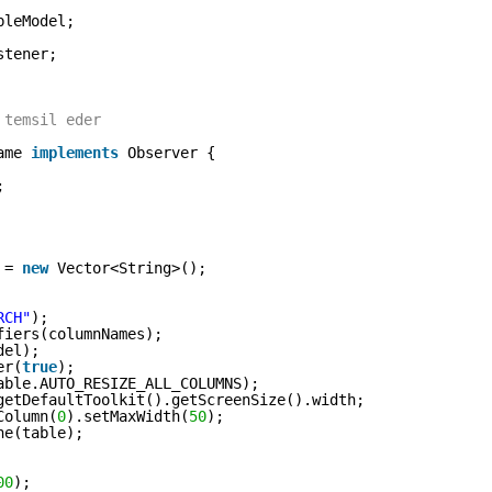
bleModel;
stener;
 temsil eder
ame 
implements
Observer {
;
 = 
new
Vector<String>();
RCH"
);
fiers(columnNames);
del);
er(
true
);
able.AUTO_RESIZE_ALL_COLUMNS);
getDefaultToolkit().getScreenSize().width;
Column(
0
).setMaxWidth(
50
);
ne(table);
00
);