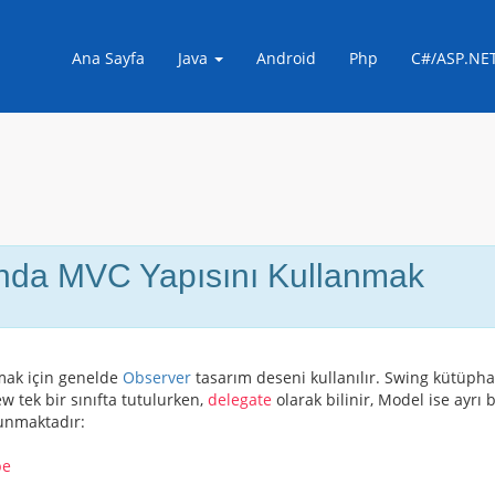
Ana Sayfa
Java
Android
Php
C#/ASP.NE
nda MVC Yapısını Kullanmak
mak için genelde
Observer
tasarım deseni kullanılır. Swing kütüphane
ew
tek bir sınıfta tutulurken,
delegate
olarak bilinir,
Model
ise ayrı b
lunmaktadır:
pe