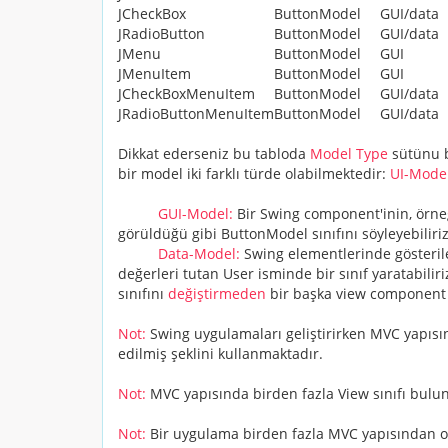
JCheckBox
ButtonModel
GUI/data
JRadioButton
ButtonModel
GUI/data
JMenu
ButtonModel
GUI
JMenuItem
ButtonModel
GUI
JCheckBoxMenuItem
ButtonModel
GUI/data
JRadioButtonMenuItem
ButtonModel
GUI/data
Dikkat ederseniz bu tabloda
Model Type
sütünu b
bir model iki farklı türde olabilmektedir:
UI-Mode
GUI-Model:
Bir Swing component'inin, örneğ
görüldüğü gibi
ButtonModel
sınıfını söyleyebiliriz
Data-Model:
Swing elementlerinde gösterilec
değerleri tutan User isminde bir sınıf yaratabili
sınıfını
değiştirmeden
bir başka view component i
Not:
Swing uygulamaları geliştirirken MVC yapısın
edilmiş şeklini kullanmaktadır.
Not:
MVC yapısında birden fazla
View
sınıfı bulu
Not:
Bir uygulama birden fazla MVC yapısından ol