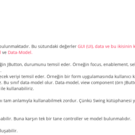
ulunmaktadır. Bu sütundaki değerler
GUI (UI), data ve bu ikisinin 
l
ve
Data-Model.
in JButton, durumunu temsil eder. Örneğin focus, enablement, sele
.
ek veriyi temsil eder. Örneğin bir form uygulamasında kullanıcı kayı
riz. Bu sınıf data-model olur. Data-model, view component (örn JBut
le kullanabiliriz.
ı tam anlamıyla kullanabilmek zordur. Çünkü Swing kütüphanesi yuk
nabilir. Buna karşın tek bir tane controller ve model bulunmalıdır.
uşabilir.