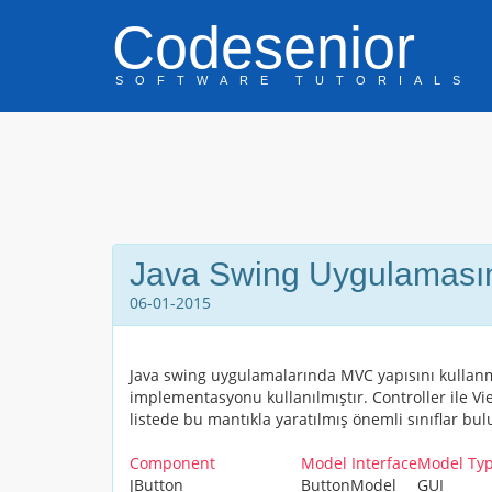
Codesenior
SOFTWARE TUTORIALS
Java Swing Uygulaması
06-01-2015
Java swing uygulamalarında MVC yapısını kullan
implementasyonu kullanılmıştır.
Controller
ile
Vi
listede bu mantıkla yaratılmış önemli sınıflar bu
Component
Model Interface
Model Ty
JButton
ButtonModel
GUI