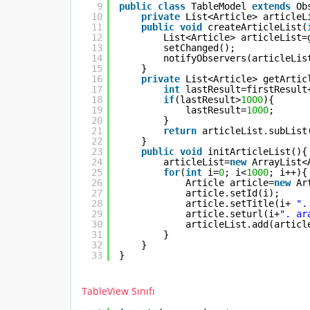
9
public
class
TableModel 
extends
Ob
10
private
List<Article> articleL
11
public
void
createArticleList(
12
List<Article> articleList=
13
setChanged();
14
notifyObservers(articleLis
15
}
16
private
List<Article> getArtic
17
int
lastResult=firstResult
18
if
(lastResult>
1000
){
19
lastResult=
1000
;
20
}
21
return
articleList.subList
22
}
23
public
void
initArticleList(){
24
articleList=
new
ArrayList<
25
for
(
int
i=
0
; i<
1000
; i++){
26
Article article=
new
Ar
27
article.setId(i);
28
article.setTitle(i+ 
".
29
article.seturl(i+
". ar
30
articleList.add(articl
31
}
32
}
33
}
TableView Sınıfı