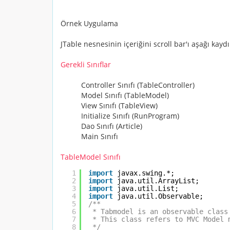
Örnek Uygulama
JTable
nesnesinin içeriğini scroll bar'ı aşağı kay
Gerekli Sınıflar
Controller
Sınıfı
(TableController)
Model
Sınıfı
(TableModel)
View
Sınıfı
(TableView)
Initialize Sınıfı
(RunProgram)
Dao Sınıfı
(Article)
Main Sınıfı
TableModel Sınıfı
1
import
javax.swing.*;
2
import
java.util.ArrayList;
3
import
java.util.List;
4
import
java.util.Observable;
5
/**
6
* Tabmodel is an observable class
7
* This class refers to MVC Model 
8
*/