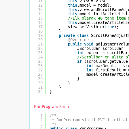
11
this
.view = view;
12
this
.model = model;
13
this
.view.addScrollPaneAdj
14
this
.model.initArticleList
15
//Ilk olarak 40 tane item 
16
this
.model.createArticleLi
17
view.setVisible(
true
);
18
}
19
private
class
ScrollPaneAdjust
20
@Override
21
public
void
adjustmentValu
22
JScrollBar scrollBar =
23
int
extent = scrollBar
24
//Scrollbar en altta o
25
if
(scrollBar.getValue
26
int
maxResult = vi
27
int
firstResult = 
28
model.createArticl
29
}
30
}
31
}
32
}
RunProgram Sınıfı
1
/**
2
* RunProgram sinifi MVC'i initial
3
*/
4
public
class
RunProgram {