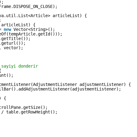
);
Frame.DISPOSE_ON_CLOSE);
va.util.List<Article> articleList) {
;
 articleList) {
= 
new
Vector<String>();
eOf(tempArticle.getId()));
.getTitle());
.geturl());
, vector);
 sayiyi donderir
{
unt();
tmentListener(AdjustmentListener adjustmentListener) {
llBar().addAdjustmentListener(adjustmentListener);
) {
crollPane.getSize();
 / table.getRowHeight();