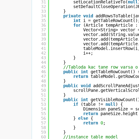
31
setLocationRelativeTo(
null
32
setDefaultCloseOperation(J
33
}
34
private
void
addRowsToTable(ja
35
int
i = getTableRowCount()
36
for
(Article tempArticle :
37
Vector<String> vector 
38
vector.add(String.valu
39
vector.add(tempArticle
40
vector.add(tempArticle
41
tableModel.insertRow(i
42
i++;
43
}
44
}
45
//Tabloda kac tane row varsa o
46
public
int
getTableRowCount() 
47
return
tableModel.getRowCo
48
}
49
public
void
addScrollPaneAdjus
50
scrollPane.getVerticalScro
51
}
52
public
int
getVisibleRowCount(
53
if
(table != 
null
) {
54
Dimension paneSize = s
55
return
paneSize.height
56
} 
else
{
57
return
0
;
58
}
59
}
60
//instance table model