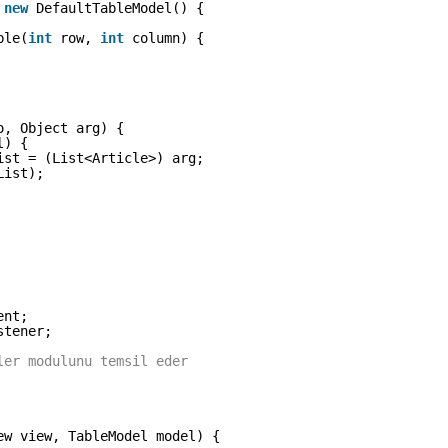
 
new
DefaultTableModel() {
ble(
int
row, 
int
column) {
o, Object arg) {
l) {
ist = (List<Article>) arg;
List);
ent;
stener;
ler modulunu temsil eder
ew view, TableModel model) {