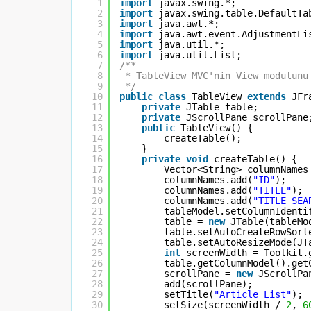
1
import
javax.swing.*;
2
import
javax.swing.table.DefaultTa
3
import
java.awt.*;
4
import
java.awt.event.AdjustmentLi
5
import
java.util.*;
6
import
java.util.List;
7
/**
8
* TableView MVC'nin View modulunu
9
*/
10
public
class
TableView 
extends
JFr
11
private
JTable table;
12
private
JScrollPane scrollPane
13
public
TableView() {
14
createTable();
15
}
16
private
void
createTable() {
17
Vector<String> columnNames
18
columnNames.add(
"ID"
);
19
columnNames.add(
"TITLE"
);
20
columnNames.add(
"TITLE SEA
21
tableModel.setColumnIdenti
22
table = 
new
JTable(tableMo
23
table.setAutoCreateRowSort
24
table.setAutoResizeMode(JT
25
int
screenWidth = Toolkit.
26
table.getColumnModel().get
27
scrollPane = 
new
JScrollPa
28
add(scrollPane);
29
setTitle(
"Article List"
);
30
setSize(screenWidth / 
2
, 
6