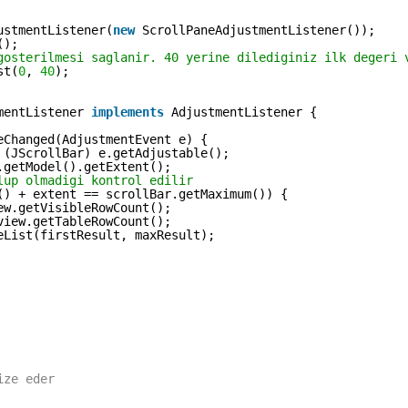
ustmentListener(
new
ScrollPaneAdjustmentListener());
();
gosterilmesi saglanir. 40 yerine dilediginiz ilk degeri 
st(
0
, 
40
);
mentListener 
implements
AdjustmentListener {
eChanged(AdjustmentEvent e) {
 (JScrollBar) e.getAdjustable();
.getModel().getExtent();
lup olmadigi kontrol edilir
() + extent == scrollBar.getMaximum()) {
ew.getVisibleRowCount();
view.getTableRowCount();
eList(firstResult, maxResult);
ize eder 