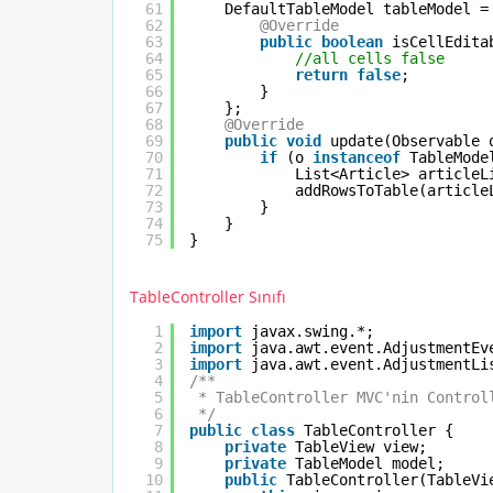
61
DefaultTableModel tableModel =
62
@Override
63
public
boolean
isCellEdita
64
//all cells false
65
return
false
;
66
}
67
};
68
@Override
69
public
void
update(Observable 
70
if
(o 
instanceof
TableMode
71
List<Article> articleL
72
addRowsToTable(article
73
}
74
}
75
}
TableController Sınıfı
1
import
javax.swing.*;
2
import
java.awt.event.AdjustmentEv
3
import
java.awt.event.AdjustmentLi
4
/**
5
* TableController MVC'nin Control
6
*/
7
public
class
TableController {
8
private
TableView view;
9
private
TableModel model;
10
public
TableController(TableVi