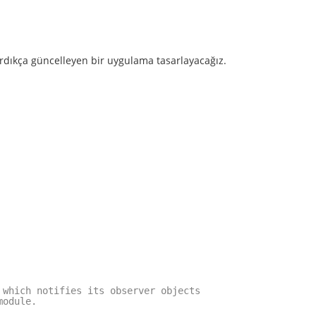
dırdıkça güncelleyen bir uygulama tasarlayacağız.
 which notifies its observer objects
module.