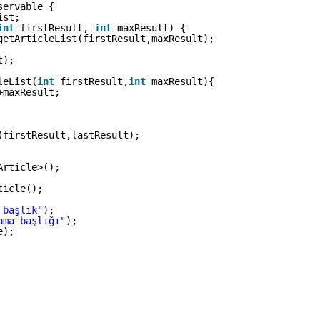
servable {
ist;
int
firstResult, 
int
maxResult) {
getArticleList(firstResult,maxResult);
t);
leList(
int
firstResult,
int
maxResult){
+maxResult;
(firstResult,lastResult);
Article>();
ticle();
 başlık"
);
ama başlığı"
);
e);