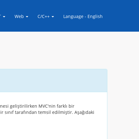
T
Web
C/C++
Language - English
si geliştirilirken MVC'nin farklı bir
ir sınıf tarafından temsil edilmiştir. Aşağıdaki