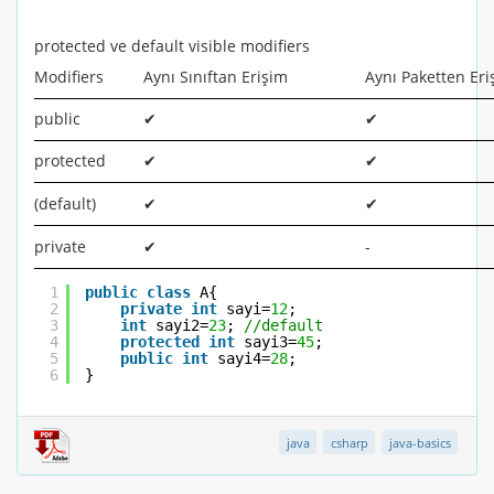
protected ve default visible modifiers
Modifiers
Aynı Sınıftan Erişim
Aynı Paketten Eri
public
✔
✔
protected
✔
✔
(default)
✔
✔
private
✔
-
1
public
class
A{
2
private
int
sayi=
12
;
3
int
sayi2=
23
; 
//default
4
protected
int
sayi3=
45
;
5
public
int
sayi4=
28
;
6
}
java
csharp
java-basics