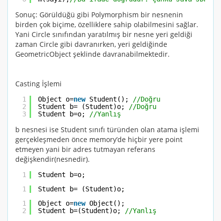
Sonuç: Görüldüğü gibi Polymorphism bir nesnenin
birden çok biçime, özelliklere sahip olabilmesini sağlar.
Yani
Circle
sınıfından yaratılmış bir nesne yeri geldiği
zaman
Circle
gibi davranırken, yeri geldiğinde
GeometricObject
şeklinde davranabilmektedir.
Casting İşlemi
1
Object o=
new
Student(); 
//Doğru
2
Student b= (Student)o; 
//Doğru
3
Student b=o; 
//Yanlış
b nesnesi ise
Student
sınıfı türünden olan atama işlemi
gerçekleşmeden önce memory’de hiçbir yere point
etmeyen yani bir adres tutmayan referans
değişkendir(nesnedir).
1
Student b=o;
1
Student b= (Student)o; 
1
Object o=
new
Object();
2
Student b=(Student)o; 
//Yanlış