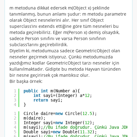
m metoduna dikkat edersek m(
Object
x) şeklinde
tanımlanmış, bunun anlamı şudur: m metodu parametre
olarak
Object
nesnelerini alır. Her sınıf
Object
superclass’ını
extends
ettiğine göre tüm nesneleri bu
metoda geçirebiliriz. Eğer m(
Person
x) demiş olsaydık,
sadece
Person
sınıfını ve varsa
Person
sınıfının
subclass’larını geçirebilirdik.
Diyelim ki, metodumuza sadece
GeometricObject
olan
nesneler geçirmek istiyoruz. Çünkü metodumuzda
yazdığımız kodlar
GeometricObject
tarzı nesneler için
kullanılmaktadır. Gidipte bu metoda Hayvan türünden
bir nesne geçirirsek çok mantıksız olur.
Bir başka örnek:
1
public
int
m(Number a){
2
int
sayi=(Integer) a*
12
;
3
return
sayi;
4
}
1
Circle daire=
new
Circle(
12.5
);
2
m(daire);
3
Integer sayi=
new
Integer(
12
);
4
m(sayi);
//Bu ifade doğrudur. Çünkü Java JDK'da
5
Double sayi=
new
Double(
11.32
);
6
m(sayi);
//Bu ifade doğrudur. Çünkü Java JDK'da