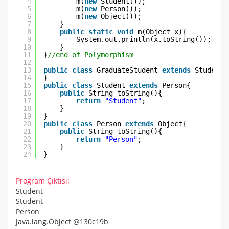
4
m(
new
Student());
5
m(
new
Person());
6
m(
new
Object());
7
}
8
public
static
void
m(Object x){
9
System.out.println(x.toString());
10
}
11
}
//end of Polymorphism
12
13
public
class
GraduateStudent 
extends
Student{
14
}
15
public
class
Student 
extends
Person{
16
public
String toString(){
17
return
"Student"
;
18
}
19
}
20
public
class
Person 
extends
Object{
21
public
String toString(){
22
return
"Person"
;
23
}
24
}
Program
Çıktısı:
Student
Student
Person
java.lang.Object @130c19b