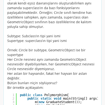
olarak kendi eşsiz davranışlarını oluşturabilirken aynı
zamanda superclass’ın da bazı fonksiyonlarını
paylaşabilmektedir. Örneğin;
Circle
sınıfı kendine has
özelliklere sahipken, aynı zamanda, superclass olan
GeometricObject
sınıfının bazı özelliklerine de kalıtım
yoluyla sahip olmuştur.
Subtype: Subclass’ın tipi yani ismi
Supertype: superclass’ın tipi yani ismi
Örnek:
Circle
bir subtype,
GeometricObject
ise bir
supertype
Her
Circle
nesnesi aynı zamanda
GeometricObject
nesnesidir diyebiliyorken, her
GeometricObject
nesnesi
Circle
nesnesidir diyemiyoruz.
Her aslan bir hayvandır, fakat her hayvan bir aslan
değildir.
Bütün bunları niçin söylüyoruz?
Bir örnekle açıklayalım:
1
public
class
Polymorphism{
2
public
static
void
main(String[] args){
3
m(
new
GraduateStudent());