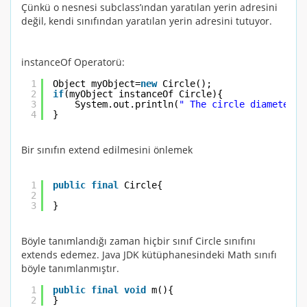
Çünkü o nesnesi subclass’ından yaratılan yerin adresini
değil, kendi sınıfından yaratılan yerin adresini tutuyor.
instanceOf Operatorü:
1
Object myObject=
new
Circle();
2
if
(myObject instanceOf Circle){
3
System.out.println(
" The circle diameter i
4
}
Bir sınıfın extend edilmesini önlemek
1
public
final
Circle{
2
3
}
Böyle tanımlandığı zaman hiçbir sınıf
Circle
sınıfını
extends
edemez. Java
JDK
kütüphanesindeki Math sınıfı
böyle tanımlanmıştır.
1
public
final
void
m(){
2
}