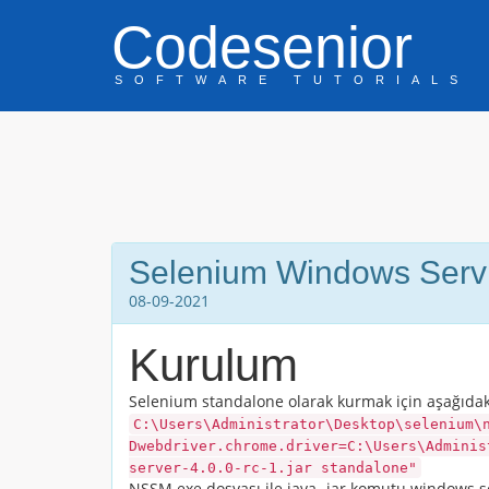
Codesenior
SOFTWARE TUTORIALS
Selenium Windows Servi
08-09-2021
Kurulum
Selenium standalone olarak kurmak için aşağıdaki 
C:\Users\Administrator\Desktop\selenium\
Dwebdriver.chrome.driver=C:\Users\Adminis
server-4.0.0-rc-1.jar standalone"
NSSM.exe dosyası ile java -jar komutu windows se