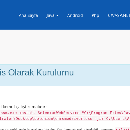
Ana Sayfa
Java
Android
Php
C#/ASP.NE
s Olarak Kurulumu
komut çalıştırılmalıdır:
nssm.exe install SeleniumWebService "C:\Program Files\Ja
trator\Desktop\selenium\chromedriver.exe -jar C:\Users\A
rvis şeklinde kurulmaktadır. Bu komut çalıştırıldığı zaman