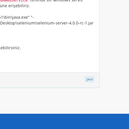
umWebService
ne erişebiliriz.
1\bin\java.exe" "-
Desktop\selenium\selenium-server-4.0.0-rc-1.jar
bilirsiniz.
java