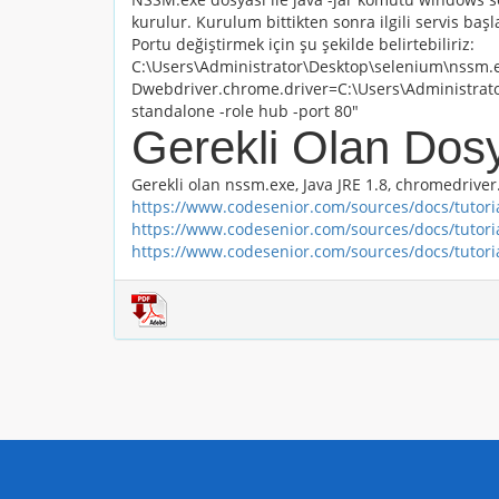
kurulur. Kurulum bittikten sonra ilgili servis baş
Portu değiştirmek için şu şekilde belirtebiliriz:
C:\Users\Administrator\Desktop\selenium\nssm.ex
Dwebdriver.chrome.driver=C:\Users\Administrato
standalone -role hub -port 80"
Gerekli Olan Dos
Gerekli olan nssm.exe, Java JRE 1.8, chromedriver.
https://www.codesenior.com/sources/docs/tutori
https://www.codesenior.com/sources/docs/tutori
https://www.codesenior.com/sources/docs/tutorial