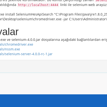
Seleni
latıldığında
linki ile selenium web arayüzü
http://localhost:4444
e install SeleniumHesApiSearch "C:\Program Files\Java\jre1.8.0_25
r\Desktop\selenium\chromedriver.exe -jar C:\Users\Administrator\
yalar
exe ve selenium-4.0.0.jar dosyalarına aşağıdaki bağlantılardan erişe
als/chromedriver.exe
als/nssm.exe
s/selenium-server-4.0.0-rc-1.jar