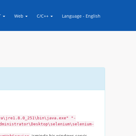
T
Web
C/C++
Language - English
va\jre1.8.0_251\bin\java.exe" "-
dministrator\Desktop\selenium\selenium-
isminde bir windows servis