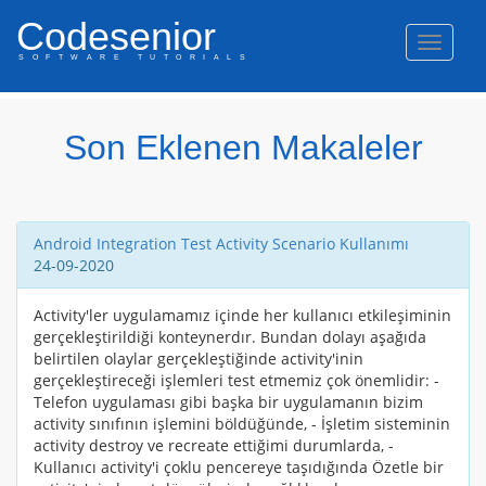
Codesenior
Naviga
SOFTWARE TUTORIALS
Java
Android
Php
C#/ASP.NET
Web
C/C++
50%
50%
50%
50%
50%
50%
Son Eklenen Makaleler
Off/-
Off/-
Off/-
Off/-
Off/-
Off/-
Android Integration Test Activity Scenario Kullanımı
24-09-2020
Activity'ler uygulamamız içinde her kullanıcı etkileşiminin
gerçekleştirildiği konteynerdır. Bundan dolayı aşağıda
belirtilen olaylar gerçekleştiğinde activity'inin
gerçekleştireceği işlemleri test etmemiz çok önemlidir: -
Telefon uygulaması gibi başka bir uygulamanın bizim
activity sınıfının işlemini böldüğünde, - İşletim sisteminin
activity destroy ve recreate ettiğimi durumlarda, -
Kullanıcı activity'i çoklu pencereye taşıdığında Özetle bir