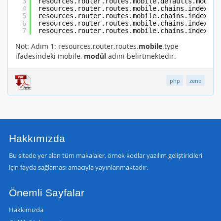
3
resources.router.routes.mobile.defaults.module
4
resources.router.routes.mobile.chains.index.ty
5
resources.router.routes.mobile.chains.index.ro
6
resources.router.routes.mobile.chains.index.de
7
resources.router.routes.mobile.chains.index.de
Not: Adım 1: resources.router.routes.
mobile
.type
ifadesindeki mobile,
modül
adını belirtmektedir.
php
zend
Hakkımızda
Bu sitede yer alan tüm makalaler, örnek kodlar yazılım geliştiricileri
için fayda sağlaması amacıyla yayınlanmaktadır.
Önemli Sayfalar
Hakkımızda