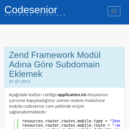
Codesenior
Naviga
SOFTWARE TUTORIALS
Zend Framework Modül
Adına Göre Subdomain
Eklemek
31-07-2013
Aşağıdaki kodları configs/
application.ini
dosyasının
içerisine kopyaladığımız zaman mobile modülüne
mobile.codesenior.com şeklinde erişim
sağlanabilmektedir.
1
resources.router.routes.mobile.type = 
"Zend_Co
2
resources.router.routes.mobile.route = 
":modul