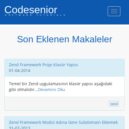
Codesenior
Naviga
SOFTWARE TUTORIALS
Java
Android
Php
C#/ASP.NET
Web
C/C++
50%
50%
50%
50%
50%
50%
Son Eklenen Makaleler
Off/-
Off/-
Off/-
Off/-
Off/-
Off/-
Zend Framework Proje Klasör Yapısı
01-04-2014
Temel bir Zend uygulamasının klasör yapısı aşağıdaki
gibi olmalıdır...
Devamını Oku
zend
Zend Framework Modül Adına Göre Subdomain Eklemek
31-07-2013