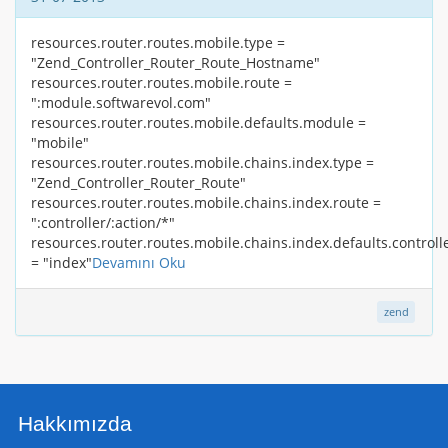
resources.router.routes.mobile.type =
"Zend_Controller_Router_Route_Hostname"
resources.router.routes.mobile.route =
":module.softwarevol.com"
resources.router.routes.mobile.defaults.module =
"mobile"
resources.router.routes.mobile.chains.index.type =
"Zend_Controller_Router_Route"
resources.router.routes.mobile.chains.index.route =
":controller/:action/*"
resources.router.routes.mobile.chains.index.defaults.controll
= "index"
Devamını Oku
zend
Hakkımızda