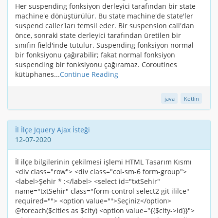
Her suspending fonksiyon derleyici tarafından bir state
machine'e dönüştürülür. Bu state machine'de state'ler
suspend caller'ları temsil eder. Bir suspension call'dan
önce, sonraki state derleyici tarafından üretilen bir
sınıfın field'inde tutulur. Suspending fonksiyon normal
bir fonksiyonu çağırabilir; fakat normal fonksiyon
suspending bir fonksiyonu çağıramaz. Coroutines
kütüphanes...
Continue Reading
java
Kotlin
İl İlçe Jquery Ajax İsteği
12-07-2020
İl ilçe bilgilerinin çekilmesi işlemi HTML Tasarım Kısmı
<div class="row"> <div class="col-sm-6 form-group">
<label>Şehir * :</label> <select id="txtSehir"
name="txtSehir" class="form-control select2 git ililce"
required=""> <option value="">Seçiniz</option>
@foreach($cities as $city) <option value="{{$city->id}}">