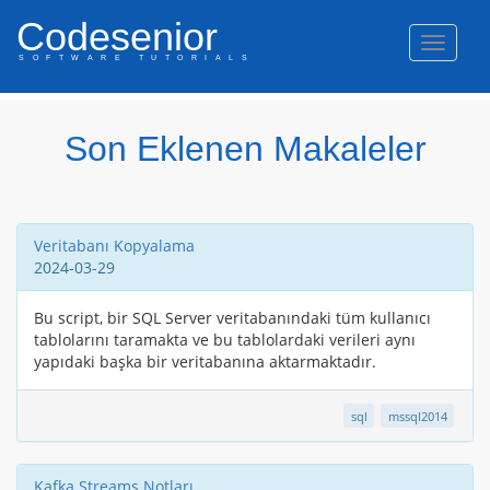
Codesenior
Naviga
SOFTWARE TUTORIALS
Java
Android
Php
C#/ASP.NET
Web
C/C++
50%
50%
50%
50%
50%
50%
Son Eklenen Makaleler
Off/-
Off/-
Off/-
Off/-
Off/-
Off/-
Veritabanı Kopyalama
2024-03-29
Bu script, bir SQL Server veritabanındaki tüm kullanıcı
tablolarını taramakta ve bu tablolardaki verileri aynı
yapıdaki başka bir veritabanına aktarmaktadır.
sql
mssql2014
Kafka Streams Notları