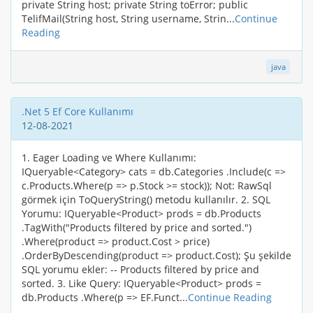
private String host; private String toError; public
TelifMail(String host, String username, Strin...
Continue
Reading
java
.Net 5 Ef Core Kullanımı
12-08-2021
1. Eager Loading ve Where Kullanımı:
IQueryable<Category> cats = db.Categories .Include(c =>
c.Products.Where(p => p.Stock >= stock)); Not: RawSql
görmek için ToQueryString() metodu kullanılır. 2. SQL
Yorumu: IQueryable<Product> prods = db.Products
.TagWith("Products filtered by price and sorted.")
.Where(product => product.Cost > price)
.OrderByDescending(product => product.Cost); Şu şekilde
SQL yorumu ekler: -- Products filtered by price and
sorted. 3. Like Query: IQueryable<Product> prods =
db.Products .Where(p => EF.Funct...
Continue Reading