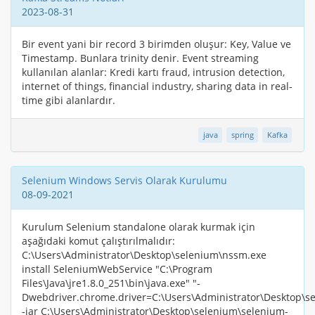
2023-08-31
Bir event yani bir record 3 birimden oluşur: Key, Value ve
Timestamp. Bunlara trinity denir. Event streaming
kullanılan alanlar: Kredi kartı fraud, intrusion detection,
internet of things, financial industry, sharing data in real-
time gibi alanlardır.
java
spring
Kafka
Selenium Windows Servis Olarak Kurulumu
08-09-2021
Kurulum Selenium standalone olarak kurmak için
aşağıdaki komut çalıştırılmalıdır:
C:\Users\Administrator\Desktop\selenium\nssm.exe
install SeleniumWebService "C:\Program
Files\Java\jre1.8.0_251\bin\java.exe" "-
Dwebdriver.chrome.driver=C:\Users\Administrator\Desktop\s
-jar C:\Users\Administrator\Desktop\selenium\selenium-