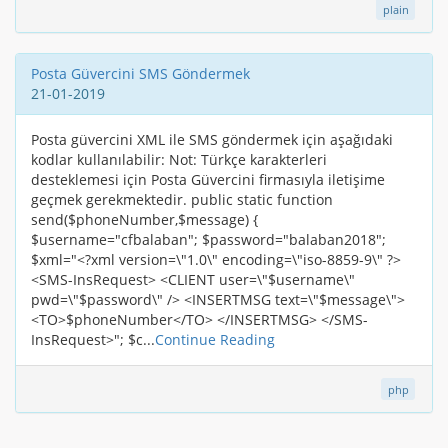
plain
Posta Güvercini SMS Göndermek
21-01-2019
Posta güvercini XML ile SMS göndermek için aşağıdaki
kodlar kullanılabilir: Not: Türkçe karakterleri
desteklemesi için Posta Güvercini firmasıyla iletişime
geçmek gerekmektedir. public static function
send($phoneNumber,$message) {
$username="cfbalaban"; $password="balaban2018";
$xml="<?xml version=\"1.0\" encoding=\"iso-8859-9\" ?>
<SMS-InsRequest> <CLIENT user=\"$username\"
pwd=\"$password\" /> <INSERTMSG text=\"$message\">
<TO>$phoneNumber</TO> </INSERTMSG> </SMS-
InsRequest>"; $c...
Continue Reading
php