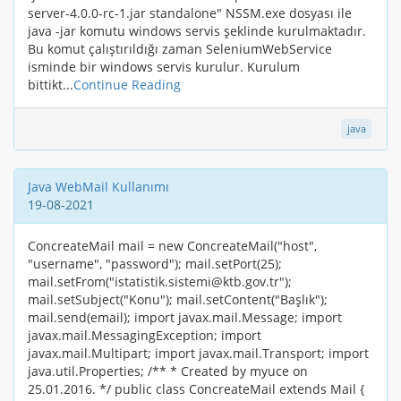
server-4.0.0-rc-1.jar standalone" NSSM.exe dosyası ile
java -jar komutu windows servis şeklinde kurulmaktadır.
Bu komut çalıştırıldığı zaman SeleniumWebService
isminde bir windows servis kurulur. Kurulum
bittikt...
Continue Reading
java
Java WebMail Kullanımı
19-08-2021
ConcreateMail mail = new ConcreateMail("host",
"username", "password"); mail.setPort(25);
mail.setFrom("istatistik.sistemi@ktb.gov.tr");
mail.setSubject("Konu"); mail.setContent("Başlık");
mail.send(email); import javax.mail.Message; import
javax.mail.MessagingException; import
javax.mail.Multipart; import javax.mail.Transport; import
java.util.Properties; /** * Created by myuce on
25.01.2016. */ public class ConcreateMail extends Mail {