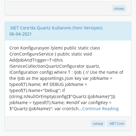
csharp
.NET Core'da Quartz Kullanımı (Yeni Versiyon)
06-04-2021
Cron Konfigurasyon İşlemi public static class
CronConfigureService { public static void
AddJobAndTrigger<T>(this
IServiceCollectionQuartzConfigurator quartz,
IConfiguration config) where T : IJob { // Use the name of
the IJob as the appsettings.json key var jobName =
typeof(T).Name; #if DEBUG jobName =
typeof(T).Name+"Debug"; if
(string.IsNullOrEmpty(config[$"Quartz:{jobName}"]))
jobName = typeof(T).Name; #endif var configKey =
$"Quartz:{jobName}"; var cronSch...
Continue Reading
csharp
.NET Core