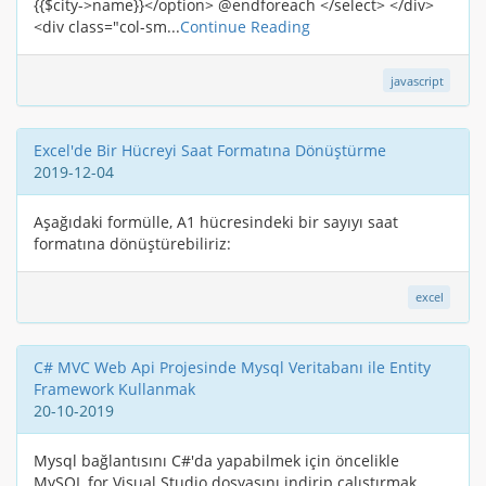
{{$city->name}}</option> @endforeach </select> </div>
<div class="col-sm...
Continue Reading
javascript
Excel'de Bir Hücreyi Saat Formatına Dönüştürme
2019-12-04
Aşağıdaki formülle, A1 hücresindeki bir sayıyı saat
formatına dönüştürebiliriz:
excel
C# MVC Web Api Projesinde Mysql Veritabanı ile Entity
Framework Kullanmak
20-10-2019
Mysql bağlantısını C#'da yapabilmek için öncelikle
MySQL for Visual Studio dosyasını indirip çalıştırmak