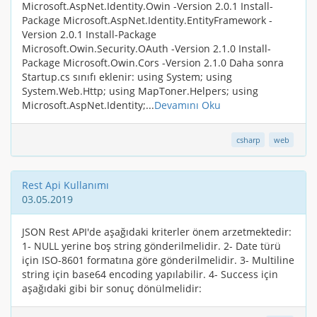
Microsoft.AspNet.Identity.Owin -Version 2.0.1 Install-
Package Microsoft.AspNet.Identity.EntityFramework -
Version 2.0.1 Install-Package
Microsoft.Owin.Security.OAuth -Version 2.1.0 Install-
Package Microsoft.Owin.Cors -Version 2.1.0 Daha sonra
Startup.cs sınıfı eklenir: using System; using
System.Web.Http; using MapToner.Helpers; using
Microsoft.AspNet.Identity;...
Devamını Oku
csharp
web
Rest Api Kullanımı
03.05.2019
JSON Rest API'de aşağıdaki kriterler önem arzetmektedir:
1- NULL yerine boş string gönderilmelidir. 2- Date türü
için ISO-8601 formatına göre gönderilmelidir. 3- Multiline
string için base64 encoding yapılabilir. 4- Success için
aşağıdaki gibi bir sonuç dönülmelidir: