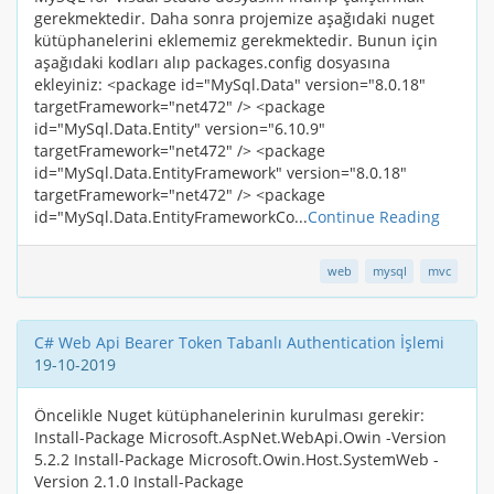
gerekmektedir. Daha sonra projemize aşağıdaki nuget
kütüphanelerini eklememiz gerekmektedir. Bunun için
aşağıdaki kodları alıp packages.config dosyasına
ekleyiniz: <package id="MySql.Data" version="8.0.18"
targetFramework="net472" /> <package
id="MySql.Data.Entity" version="6.10.9"
targetFramework="net472" /> <package
id="MySql.Data.EntityFramework" version="8.0.18"
targetFramework="net472" /> <package
id="MySql.Data.EntityFrameworkCo...
Continue Reading
web
mysql
mvc
C# Web Api Bearer Token Tabanlı Authentication İşlemi
19-10-2019
Öncelikle Nuget kütüphanelerinin kurulması gerekir:
Install-Package Microsoft.AspNet.WebApi.Owin -Version
5.2.2 Install-Package Microsoft.Owin.Host.SystemWeb -
Version 2.1.0 Install-Package